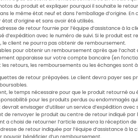
hotos du produit et expliquer pourquoi il souhaite le retou
 dans le même état neuf et dans l’emballage d’origine.
état d’origine et sans avoir été utilisés.
dresse de retour fournie par l’équipe d’assistance à la clien
sé d’expédition avec le numéro de suivi. Si le produit est 
le, le client ne pourra pas obtenir de remboursement.
rables pour obtenir un remboursement après que l’achat a
sement apparaisse sur votre compte bancaire (en foncti
t les retours, les remboursements ou les échanges sont à l
quettes de retour prépayées. Le client devra payer ses prop
mboursables.
lient, le temps nécessaire pour que le produit retourné o
ponsabilité pour les produits perdus ou endommagés qui 
nt devrait envisager d’utiliser un service d’expédition avec
 de renvoyer le produit au centre de retour indiqué par l’
t a choisi de retourner l’article assurera la réception de l
dresse de retour indiquée par l’équipe d’assistance à la clie
ur pouvoir bénéficier d’un remboursement.