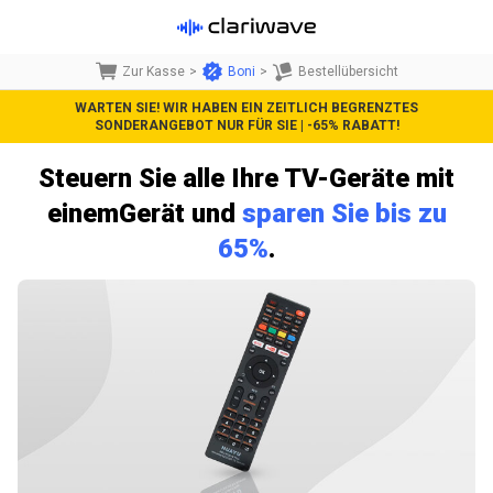
Zur Kasse
>
Boni
>
Bestellübersicht
WARTEN SIE! WIR HABEN EIN ZEITLICH BEGRENZTES
SONDERANGEBOT NUR FÜR SIE | -65% RABATT!
Steuern Sie alle Ihre TV-Geräte
mit
einem
Gerät und
sparen Sie bis zu
65%
.